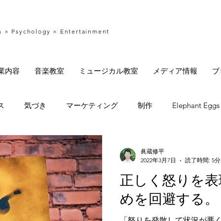
n × Psychology × Entertainment
業内容
音楽教室
ミュージカル教室
メディア情報
ブ
ス
気づき
マーケティング
制作
Elephant Eggs
子育て
みゆ音楽教室
眞蔵修平
2022年3月7日
読了時間: 5分
正しく怒りを表
めを回避する。
「怒りを発散して状況が悪