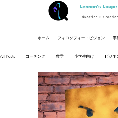
Lennon's Loupe
Education × Creatio
ホーム
フィロソフィー・ビジョン
事
All Posts
コーチング
数学
小学生向け
ビジネ
理念
想い
幸福論
カウンセリング
漫画