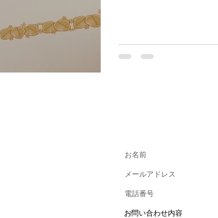
番と、とても誇らしい気持
から。
入力いただいたメー
upeより
自動でお問
。
、ご確認の上ご記入