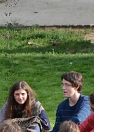
ィング
制作
Elephant
Eggs
教育
理念
想い
幸福論
カウンセ
リング
漫画
子育て
みゆ音楽
教室