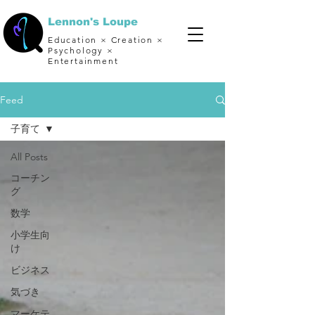
Lennon's Loupe
Education × Creation ×
Psychology ×
Entertainment
Feed
子育て
All Posts
コーチン
グ
数学
小学生向
け
ビジネス
気づき
マーケテ