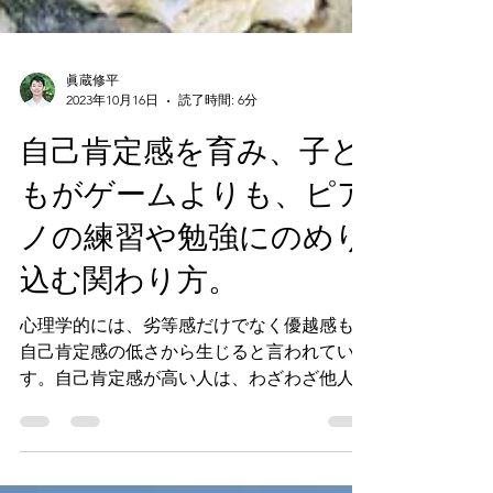
眞蔵修平
2023年10月16日
読了時間: 6分
自己肯定感を育み、子ど
もがゲームよりも、ピア
ノの練習や勉強にのめり
込む関わり方。
心理学的には、劣等感だけでなく優越感も、
自己肯定感の低さから生じると言われていま
す。自己肯定感が高い人は、わざわざ他人と
自分を比較しなくても、自分が素晴らしい存