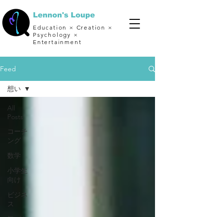
Lennon's Loupe
Education × Creation ×
Psychology ×
Entertainment
Feed
想い
All
Posts
コーチ
ング
数学
小学生
向け
ビジネ
ス