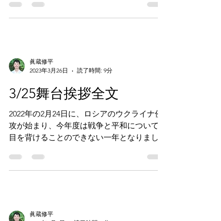
毎年、公演が終わると様々な感情が湧き上が
り、言語化するのに一苦労します。 い
や〜、本当にみんな成長したなぁと。 低学
年の頃は、人前に出るのが嫌で、本番前に蕁
麻疹が出ていた子も、今年は堂々と舞台に立
つことができました。
眞蔵修平
2023年3月26日
読了時間: 9分
3/25舞台挨拶全文
2022年の2月24日に、ロシアのウクライナ侵
攻が始まり、今年度は戦争と平和について、
目を背けることのできない一年となりまし
た。 この混沌とした世界情勢の中で、子ど
も達と一緒に、戦争と平和について考えるに
はどうしたらいいだろうかということを考え
ました。