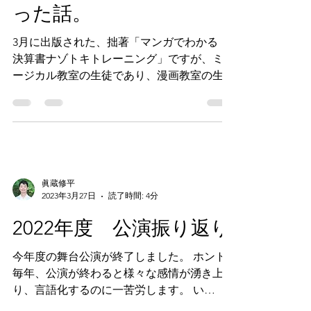
景を、うちの漫画教室に
通う生徒に手伝ってもら
った話。
3月に出版された、拙著「マンガでわかる
決算書ナゾトキトレーニング」ですが、ミュ
ージカル教室の生徒であり、漫画教室の生徒
でもある小野ゆほさん（小5）に、一部の背
景を手伝ってもらいました。 もちろん、保
護者さんの了承を得た上で、本人にちゃんと
作画料をお支払いしています。
眞蔵修平
2023年3月27日
読了時間: 4分
2022年度 公演振り返り
今年度の舞台公演が終了しました。 ホント