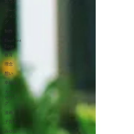
気づき
マーケ
ティン
グ
制作
Elephant
Eggs
教育
理念
想い
幸福論
カウン
セリン
グ
漫画
子育て
みゆ音