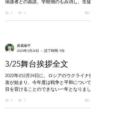
援助交際、対教師暴力、暴力団関係者である
保護者との面談、学校側のもみ消し、生徒の
死など、おそらく教育現場で起こり得る全て
の問題を、たった一年で経験しました。
眞蔵修平
2023年3月26日
読了時間: 9分
3/25舞台挨拶全文
2022年の2月24日に、ロシアのウクライナ侵
攻が始まり、今年度は戦争と平和について、
目を背けることのできない一年となりまし
た。 この混沌とした世界情勢の中で、子ど
も達と一緒に、戦争と平和について考えるに
はどうしたらいいだろうかということを考え
ました。