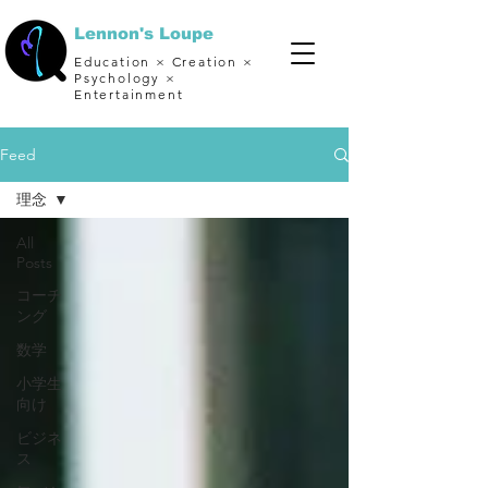
Lennon's Loupe
Education × Creation ×
Psychology ×
Entertainment
Feed
理念
All
Posts
コーチ
ング
数学
小学生
向け
ビジネ
ス