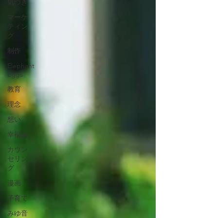
気づき
マーケ
ティン
グ
制作
Elephant
Eggs
教育
理念
想い
幸福論
カウン
セリン
グ
漫画
子育て
みゆ音