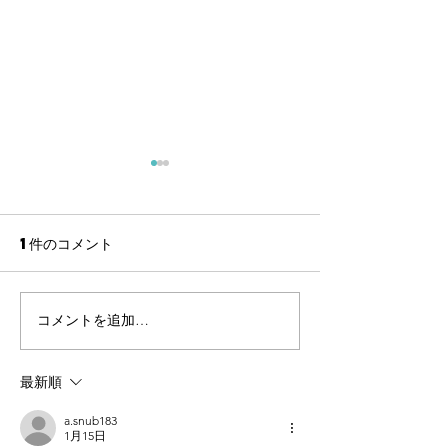
1件のコメント
3/25舞台挨
コメントを追加…
2022年度 公演振り返
り
最新順
a.snub183
1月15日