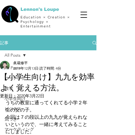
Lennon's Loupe
Education × Creation ×
Psychology ×
Entertainment
記事
All Posts
眞蔵修平
All Posts
2019年12月13日
読了時間: 4分
【小学生向け】九九を効率
コーチング
よく覚える方法。
数学
更新日：
2020年3月22日
小学生向け
うちの教室に通ってくれてる小学２年
ビジネス
生の女の子。 
今回は７の段以上の九九が覚えられな
気づき
いというので、一緒に考えてみること
マーケティング
にしました。 