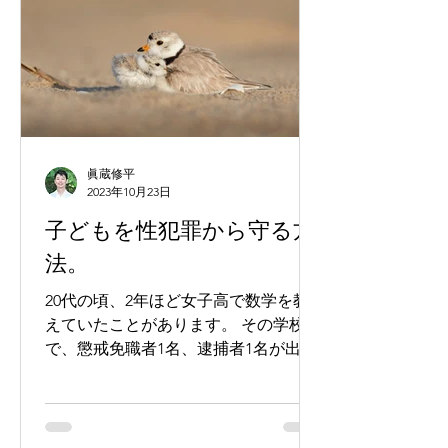
眞蔵修平
2023年10月23日
子どもを性犯罪から守る方
法。
20代の頃、2年ほど女子高で数学を教
えていたことがあります。 その学校
で、懲戒免職者1名、逮捕者1名が出ま
した。私が在籍中の2年間で、です。