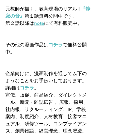
元教師が描く、教育現場のリアル!!
『静
寂の音』
第１話無料公開中です。  
第２話以降は
note
にて有料販売中。  
その他の漫画作品は
コチラ
で無料公開
中。
企業向けに、漫画制作を通して以下の
ようなことをお手伝いしております。
詳細は
コチラ
。
宣伝、販促、商品紹介、ダイレクトメ
ール、新聞・雑誌広告 、広報、採用、
社内報、リクルーティング、IR、学校
案内、制度紹介、人材教育、接客マニ
ュアル、研修ツール、コンプライアン
ス、創業物語、経営理念、理念浸透、