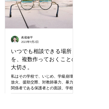
眞蔵修平
2023年9月2日
いつでも相談できる場所
を、複数作っておくことの
大切さ。
私はその学校で、いじめ、学級崩壊、
放火、援助交際、対教師暴力、暴力団
関係者である保護者との面談、学校側
のもみ消し、生徒の死など、おそらく
教育現場で起こり得る全ての問題を、
たった一年で経験しました。