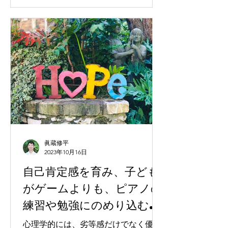
眞蔵修平
2023年10月16日
自己肯定感を育み、子ども
がゲームよりも、ピアノの
練習や勉強にのめり込む関
わり方。
心理学的には、劣等感だけでなく優越