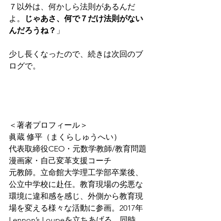
７以外は、何かしら法則があるんだ
よ。
じゃあさ、何で７だけ法則がない
んだろうね？
」 
少し長くなったので、続きは次回のブ
ログで。 
＜著者プロフィール＞
眞蔵 修平（まくらしゅうへい）
代表取締役CEO・元数学教師/教育問題
漫画家・自己変革支援コーチ
元教師。立命館大学理工学部卒業後、
公立中学校に赴任。教育現場の劣悪な
環境に違和感を感じ、外側から教育現
場を変える様々な活動に参画。2017年
Lennon’s Loupeを立ちあげる。同時