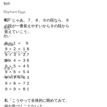
制作
Elephant Eggs
教育
私「じゃあ、７、８、９の段なら、９
の段が一番覚えやすいから９の段から
理念
覚えていこう」 
想い
９ × １ ＝    ９ 
幸福論
９ × ２ ＝ １８ 
カウンセリング
９ × ３ ＝ ２７ 
９ × ４ ＝ ３６ 
漫画
９ × ５ ＝ ４５ 
子育て
９ × ６ ＝ ５４ 
みゆ音楽教室
９ × ７ ＝ ６３ 
９ × ８ ＝ ７２ 
９ × ９ ＝ ８１ 
私「こうやって全体的に眺めてみて、
何か気づくことない？」 