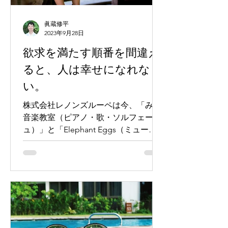
眞蔵修平
2023年9月28日
欲求を満たす順番を間違え
ると、人は幸せになれな
い。
株式会社レノンズルーペは今、「みゆ
音楽教室（ピアノ・歌・ソルフェージ
ュ）」と「Elephant Eggs（ミュージ
カル教室）」の２つの教室を運営して
います。どちらのページでも、子ども
達の心に寄り添う教育の大切さを明記
してますが、今回はその重要性につい
て、心理学的側面から解説します