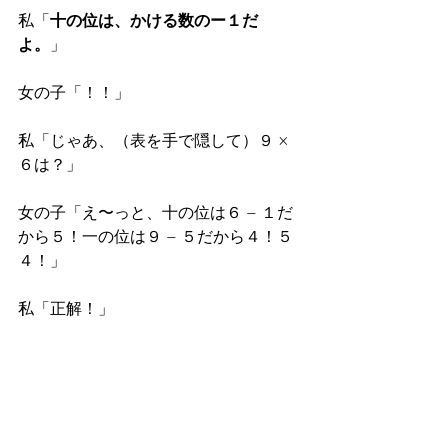
私「
十の位は、かける数のー１だ
よ。
」 
女の子「！！」 
私「じゃあ、（表を手で隠して）９ × 
６は？」 
女の子「え〜っと、十の位は６ − １だ
から５！一の位は９ − ５だから４！５
４！」 
私「正解！」 