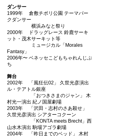
ダンサー
1999年 倉敷チボリ公園 テーマパー
クダンサー
横浜みなと祭り
2000年 ドラッグレース 鈴鹿サーキ
ット・茂木サーキット等
ミュージカル「Morales
Fantasy」
2006年〜 ベネッセこどもちゃれんじぷ
ち
舞台
2002年 「風狂伝02」 久世光彦演出
ル・テアトル銀座
「おつきさまのジャン」 木
村光一演出 紀ノ国屋劇場
2003年 「沢田・志村のさあ殺せ」
久世光彦演出 シアターコクーン
「KONTA meets Brecht」西
山水木演出 駒場アゴラ劇場
2004年 「昨日までのベッド」 木村