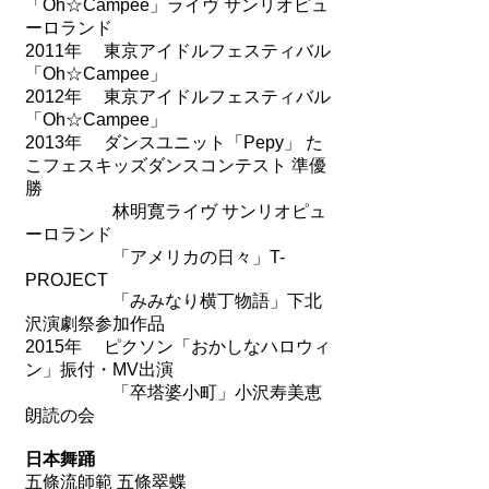
「Oh☆Campee」ライヴ サンリオピュ
ーロランド
2011年 東京アイドルフェスティバル
「Oh☆Campee」
2012年 東京アイドルフェスティバル
「Oh☆Campee」
2013年 ダンスユニット「Pepy」 た
こフェスキッズダンスコンテスト 準優
勝
林明寛ライヴ サンリオピュ
ーロランド
「アメリカの日々」T-
PROJECT
「みみなり横丁物語」下北
沢演劇祭参加作品
2015年 ピクソン「おかしなハロウィ
ン」振付・MV出演
「卒塔婆小町」小沢寿美恵
朗読の会
日本舞踊
五條流師範 五條翠蝶