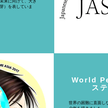
未来に向けて、大き
芽）を表していま
World P
​ス
世界の困難に直面し