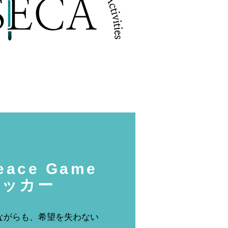
eace Game
テッカー
ながらも、希望を失わない