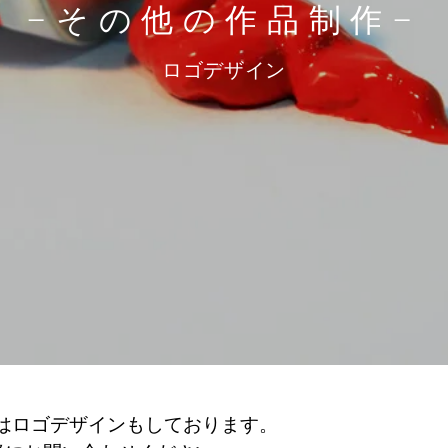
−その他の作品制作
−
​ロゴデザイン
oupeはロゴデザインもしております。