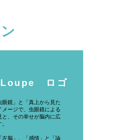
イン
s Loupe ロゴ
虫眼鏡」と「真上から見た
イメージで、虫眼鏡による
見と、その幸せが脳内に広
す。
「左脳」、「感情」と「論