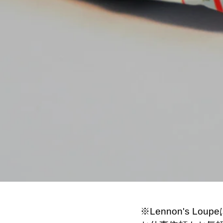
※Lennon's L