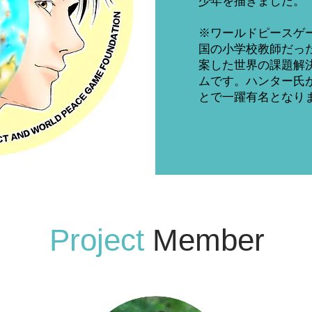
少年を描きました。
※ワールドピースゲ
国の小学校教師だっ
案した世界の課題解
ムです。ハンター氏が
とで一躍有名となり
Project
Member