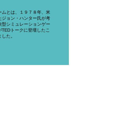
ームとは、１９７８年、米
たジョン・ハンター氏が考
決型シミュレーションゲー
TEDトークに登壇したこ
ました。