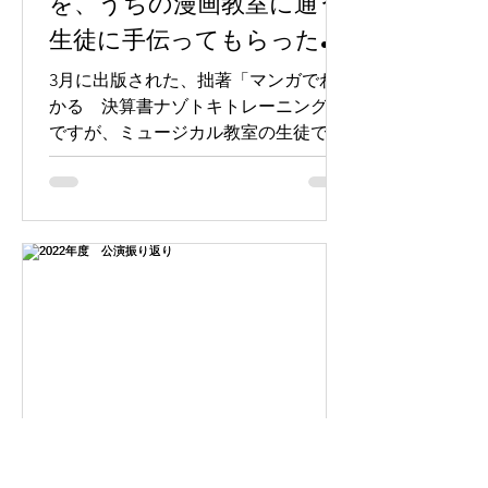
を、うちの漫画教室に通う
生徒に手伝ってもらった
話。
3月に出版された、拙著「マンガでわ
かる 決算書ナゾトキトレーニング」
ですが、ミュージカル教室の生徒であ
り、漫画教室の生徒でもある小野ゆほ
さん（小5）に、一部の背景を手伝っ
てもらいました。 もちろん、保護者さ
んの了承を得た上で、本人にちゃんと
作画料をお支払いしています。