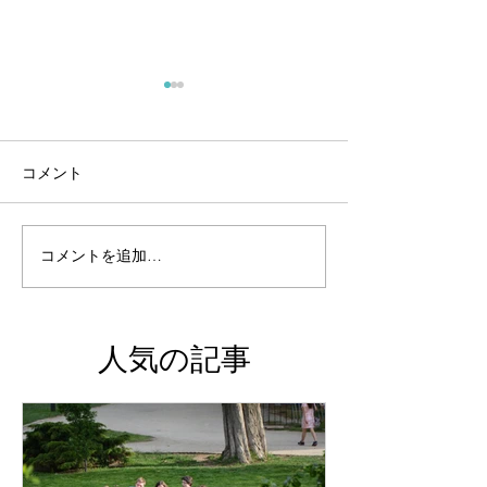
コメント
コメントを追加…
子どもを性犯罪から守る
自己肯定感を育
方法。
もがゲームより
ノの練習や勉強
込む関わり方。
人気の記事