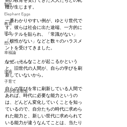
制の教育を受けてきた大人たちとの軋
制作
轢が生じます。 
Elephant Eggs
一番わかりやすい例が、ゆとり世代で
教育
す。彼らは社会に出た途端、一方的に
理念
レッテルを貼られ、「常識がない」
「根性がない」などと数々のハラスメ
想い
ントを受けてきました。 
幸福論
なぜ、そんなことが起こるかという
カウンセリング
と、旧世代の人間が、自らの学びを刷
漫画
新していないから。 
子育て
自らの学びを常に刷新している人間で
みゆ音楽教室
あれば、時代に必要な能力というの
は、どんどん変化していくことを知っ
ているので、自分たちの時代に求めら
れた能力と、新しい世代に求められて
いる能力が違うなんてことは、当たり