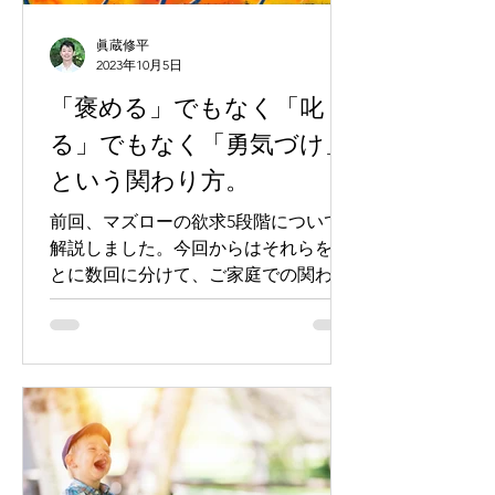
眞蔵修平
2023年10月5日
「褒める」でもなく「叱
る」でもなく「勇気づけ」
という関わり方。
前回、マズローの欲求5段階について
解説しました。今回からはそれらをも
とに数回に分けて、ご家庭での関わり
方についてお話します。 ご家庭で以下
のことを意識して、お子さんと関わっ
ていただければ、ピアノの練習のみな
らず、勉強その他、努力が必要なもの
に関して、成果が出やすくなると思い
ま