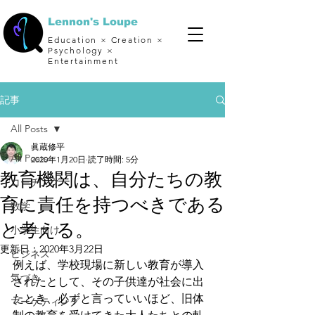
Lennon's Loupe
Education × Creation ×
Psychology ×
Entertainment
記事
All Posts
眞蔵修平
All Posts
2020年1月20日
読了時間: 5分
教育機関は、自分たちの教
コーチング
育に責任を持つべきである
数学
と考える。
小学生向け
更新日：
2020年3月22日
ビジネス
例えば、学校現場に新しい教育が導入
気づき
されたとして、その子供達が社会に出
たとき、必ずと言っていいほど、旧体
マーケティング