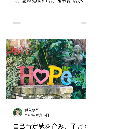
で、懲戒免職者1名、逮捕者1名が出ま
した。私が在籍中の2年間で、です。
眞蔵修平
2023年10月16日
自己肯定感を育み、子ども