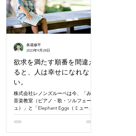
眞蔵修平
2023年9月28日
欲求を満たす順番を間違え
ると、人は幸せになれな
い。
株式会社レノンズルーペは今、「みゆ
音楽教室（ピアノ・歌・ソルフェージ
ュ）」と「Elephant Eggs（ミュージ
カル教室）」の２つの教室を運営して
います。どちらのページでも、子ども
達の心に寄り添う教育の大切さを明記